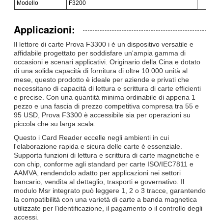
Modello
F3200
Applicazioni:
Il lettore di carte Prova F3300 i è un dispositivo versatile e
affidabile progettato per soddisfare un'ampia gamma di
occasioni e scenari applicativi. Originario della Cina e dotato
di una solida capacità di fornitura di oltre 10.000 unità al
mese, questo prodotto è ideale per aziende e privati ​​che
necessitano di capacità di lettura e scrittura di carte efficienti
e precise. Con una quantità minima ordinabile di appena 1
pezzo e una fascia di prezzo competitiva compresa tra 55 e
95 USD, Prova F3300 è accessibile sia per operazioni su
piccola che su larga scala.
Questo i Card Reader eccelle negli ambienti in cui
l'elaborazione rapida e sicura delle carte è essenziale.
Supporta funzioni di lettura e scrittura di carte magnetiche e
con chip, conforme agli standard per carte ISO/IEC7811 e
AAMVA, rendendolo adatto per applicazioni nei settori
bancario, vendita al dettaglio, trasporti e governativo. Il
modulo Msr integrato può leggere 1, 2 o 3 tracce, garantendo
la compatibilità con una varietà di carte a banda magnetica
utilizzate per l'identificazione, il pagamento o il controllo degli
accessi.