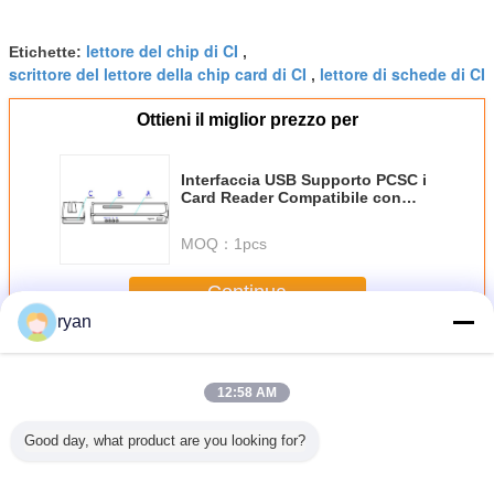
lettore del chip di CI
Etichette:
,
scrittore del lettore della chip card di CI
lettore di schede di CI
,
Ottieni il miglior prezzo per
Interfaccia USB Supporto PCSC i
Card Reader Compatibile con
carta magnetica Chip Card Read
Write Basato sullo standard
MOQ：
1pcs
ISO14443 3
Continua
ryan
Lettore di schede dei
Più
12:58 AM
Good day, what product are you looking for?
di schede
Lettore di schede
Lettore del PCSC
Contatto & lettore
Multi funzi
 Smart I
della banda
Smart Card/lettore
senza contatto
lettore di