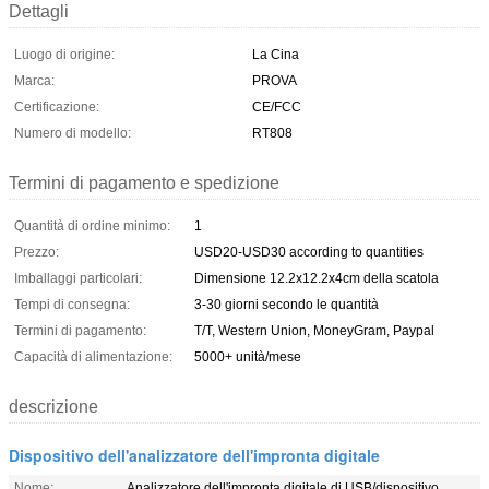
Dettagli
Luogo di origine:
La Cina
Marca:
PROVA
Certificazione:
CE/FCC
Numero di modello:
RT808
Termini di pagamento e spedizione
Quantità di ordine minimo:
1
Prezzo:
USD20-USD30 according to quantities
Imballaggi particolari:
Dimensione 12.2x12.2x4cm della scatola
Tempi di consegna:
3-30 giorni secondo le quantità
Termini di pagamento:
T/T, Western Union, MoneyGram, Paypal
Capacità di alimentazione:
5000+ unità/mese
descrizione
Dispositivo dell'analizzatore dell'impronta digitale
Nome:
Analizzatore dell'impronta digitale di USB/dispositivo