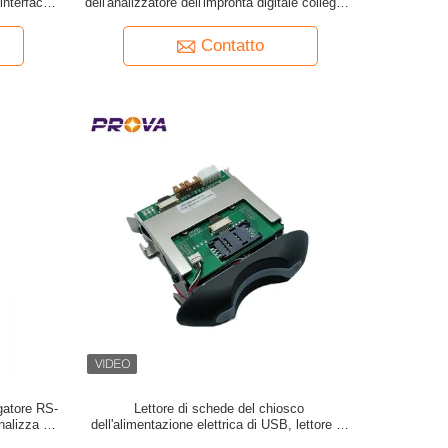
interfaccia
dell'analizzatore dell'impronta digitale collega il
certificato di CE/FCC
Contatto
gatore RS-
Lettore di schede del chiosco
nalizza la
dell'alimentazione elettrica di USB, lettore di
schede manuale dell'inserzione For Kiosk