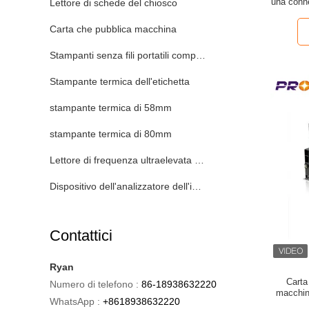
una conne
Lettore di schede del chiosco
miglioran
Carta che pubblica macchina
Stampanti senza fili portatili compatte
Stampante termica dell'etichetta
stampante termica di 58mm
stampante termica di 80mm
Lettore di frequenza ultraelevata RFID
Dispositivo dell'analizzatore dell'impronta digitale
Contattici
Ryan
Carta
Numero di telefono :
86-18938632220
macchina
WhatsApp :
+8618938632220
carta dell