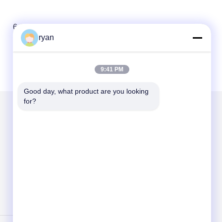
6
7
8
ryan
9:41 PM
Good day, what product are you looking 
for?
Scrivici
Send