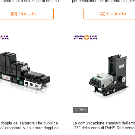
ttività senza soluzione di continuità,
partecipazione dell'impronta digitale/
do la produttività nei centri di vendita
di Bluetooth
al dettaglio e di distribuzione
Contatto
Contatto
 doppia del saltatore che pubblica
La comunicazione standard dell'ero
/l'erogatore & collettore doppi della
232 della carta di RoHS Rfid perso
'impilatore per il terminale del chiosco
marca