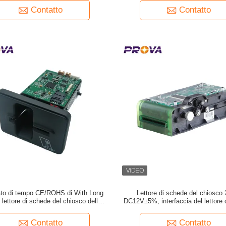
- PT-591-H
Contatto
Contatto
cato di tempo CE/ROHS di With Long
Lettore di schede del chiosco 
l lettore di schede del chiosco della
DC12V±5%, interfaccia del lettore 
struttura del metallo
del motore RS232
Contatto
Contatto