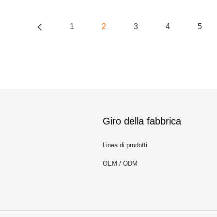
1
2
3
4
5
Giro della fabbrica
Linea di prodotti
OEM / ODM